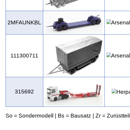
2MFAUNKBL
111300711
315692
So = Sondermodell | Bs = Bausatz | Zr = Zurüsttei