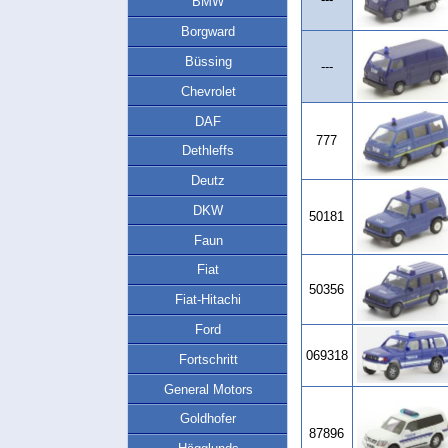
BMW
Borgward
Büssing
---
Chevrolet
DAF
777
Dethleffs
Deutz
DKW
50181
Faun
Fiat
50356
Fiat-Hitachi
Ford
069318
Fortschritt
General Motors
Goldhofer
87896