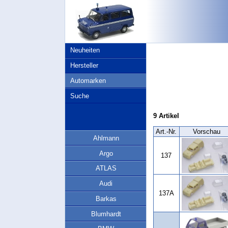
Neuheiten
Hersteller
Automarken
Suche
9 Artikel
Art.‑Nr.
Vorschau
Ahlmann
Argo
137
ATLAS
Audi
137A
Barkas
Blumhardt
---