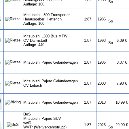
So
Auflage: 100
Mitsubishi L300 Transporter
Herausgeber: Hetterich
1:87
1985
So
Auflage: 100
Mitsubishi L300 Bus MTW
OV Darmstadt
1:87
1993
6.39 €
So
Auflage: 440
Mitsubishi Pajero Geländewagen
1:87
1986
3.07 €
Mitsubishi Pajero Geländewagen
1:87
2003
7.90 €
OV Lebach
Mitsubishi Pajero Geländewagen
1:87
2013
10.99 €
BoS
Mitsubishi Pajero SUV
weiß
1:87
2026
29.90 €
WVTr (Weitverkehrstrupp)
So