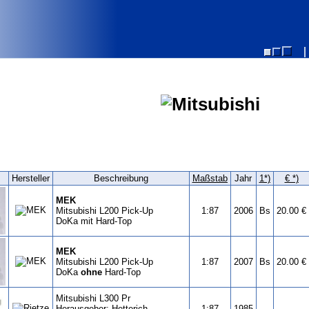
Hersteller
Beschreibung
Maßstab
Jahr
1*)
€ *)
MEK
Mitsubishi L200 Pick-Up
1:87
2006
Bs
20.00 €
DoKa mit Hard-Top
MEK
Mitsubishi L200 Pick-Up
1:87
2007
Bs
20.00 €
DoKa
ohne
Hard-Top
Mitsubishi L300 Pr
Herausgeber: Hetterich
1:87
1985