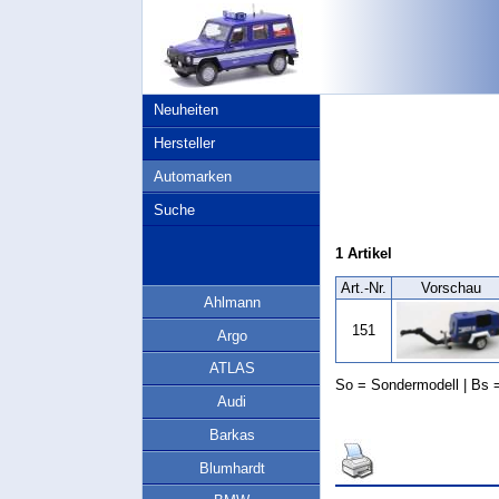
Neuheiten
Hersteller
Automarken
Suche
1 Artikel
Art.‑Nr.
Vorschau
Ahlmann
151
Argo
ATLAS
So = Sondermodell | Bs =
Audi
Barkas
Blumhardt