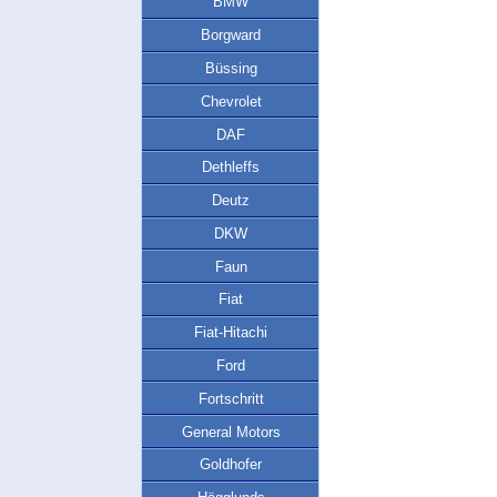
BMW
Borgward
Büssing
Chevrolet
DAF
Dethleffs
Deutz
DKW
Faun
Fiat
Fiat-Hitachi
Ford
Fortschritt
General Motors
Goldhofer