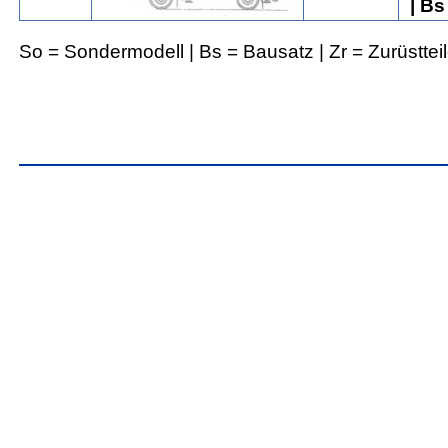
| B
So = Sondermodell | Bs = Bausatz | Zr = Zurüsttei