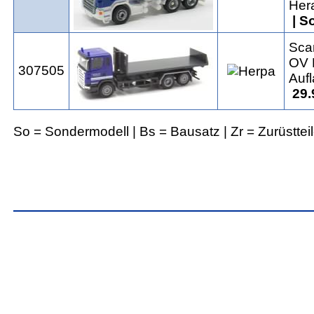
Her
| S
Scan
OV 
307505
Auf
29.
So = Sondermodell | Bs = Bausatz | Zr = Zurüsttei