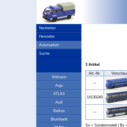
Neuheiten
Hersteller
Automarken
Suche
3 Artikel
Art.‑Nr.
Vorschau
Ahlmann
---
Argo
ATLAS
14130240
Audi
Barkas
---
Blumhardt
So = Sondermodell | Bs =