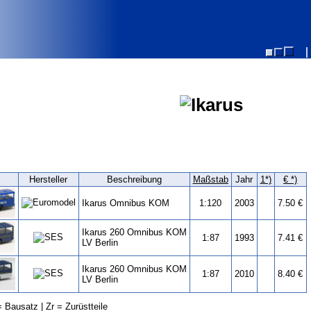
Hersteller
Beschreibung
Maßstab
Jahr
1*)
€ *)
Ikarus Omnibus KOM
1:120
2003
7.50 €
Ikarus 260 Omnibus KOM
1:87
1993
7.41 €
LV Berlin
Ikarus 260 Omnibus KOM
1:87
2010
8.40 €
LV Berlin
 Bausatz | Zr = Zurüstteile