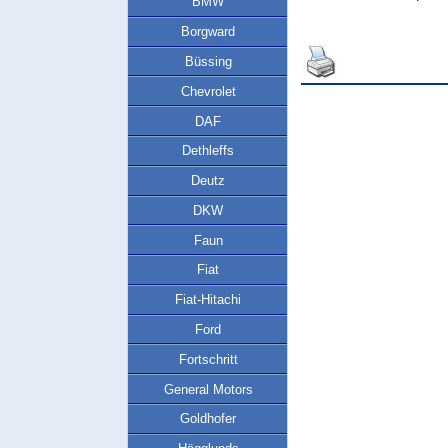
BMW
Borgward
Büssing
Chevrolet
DAF
Dethleffs
Deutz
DKW
Faun
Fiat
Fiat-Hitachi
Ford
Fortschritt
General Motors
Goldhofer