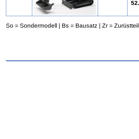
52.
So = Sondermodell | Bs = Bausatz | Zr = Zurüsttei