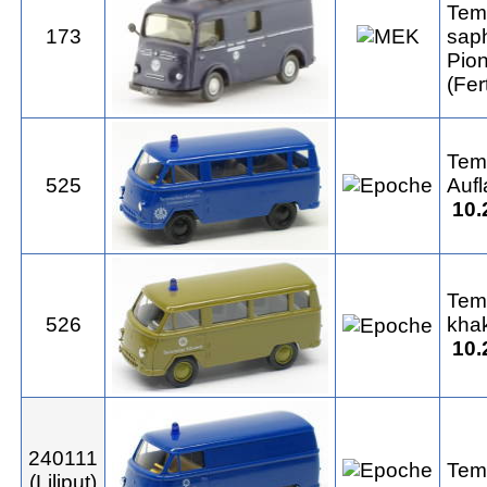
Tem
173
saph
Pio
(Fer
Tem
525
Aufl
10.
Tem
526
kha
10.
240111
Tem
(Liliput)