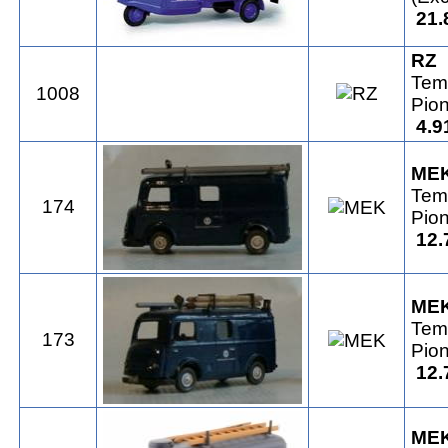
21.
RZ
Tem
1008
Pio
4.9
ME
Tem
174
Pio
12.
ME
Tem
173
Pio
12.
ME