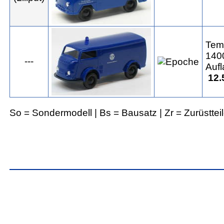
Tem
140
---
Aufl
12.
So = Sondermodell | Bs = Bausatz | Zr = Zurüsttei