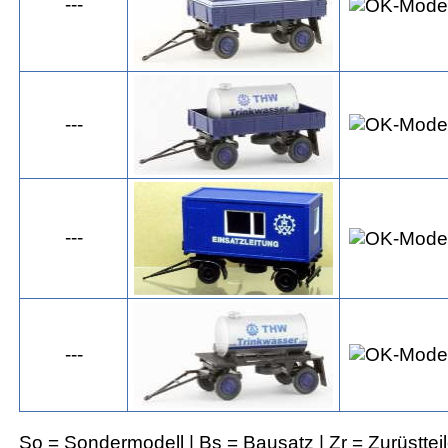
---
---
---
---
So = Sondermodell | Bs = Bausatz | Zr = Zurüsttei