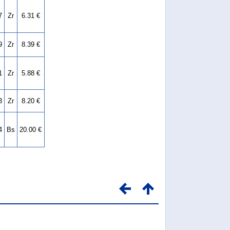
7
Zr
6.31 €
9
Zr
8.39 €
1
Zr
5.88 €
3
Zr
8.20 €
4
Bs
20.00 €