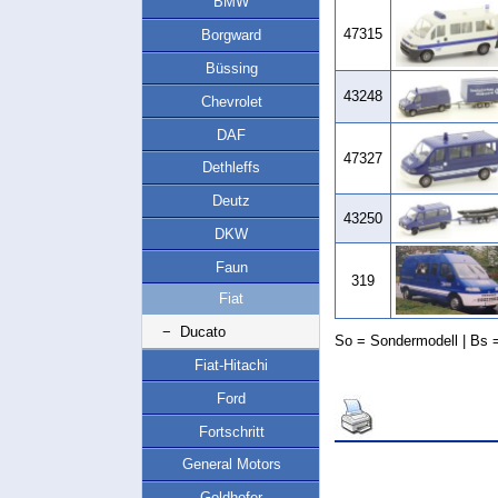
BMW
47315
Borgward
Büssing
43248
Chevrolet
DAF
47327
Dethleffs
Deutz
43250
DKW
Faun
319
Fiat
− Ducato
So = Sondermodell | Bs =
Fiat-Hitachi
Ford
Fortschritt
General Motors
Goldhofer