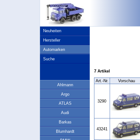
Neuheiten
Hersteller
Automarken
Suche
7 Artikel
Art.‑Nr.
Vorschau
Ahlmann
Argo
3290
ATLAS
Audi
Barkas
43241
Blumhardt