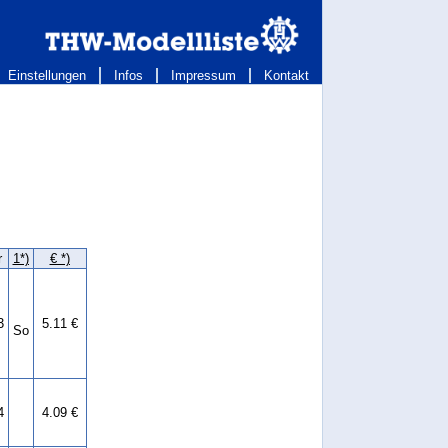
Einstellungen
Infos
Impressum
Kontakt
r
1*)
€ *)
3
5.11 €
So
4
4.09 €