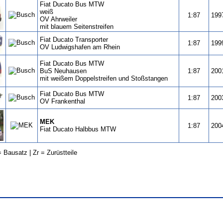
Fiat Ducato Bus MTW
weiß
1:87
199
OV Ahrweiler
mit blauem Seitenstreifen
Fiat Ducato Transporter
1:87
199
OV Ludwigshafen am Rhein
Fiat Ducato Bus MTW
BuS Neuhausen
1:87
200
mit weißem Doppelstreifen und Stoßstangen
Fiat Ducato Bus MTW
1:87
200
OV Frankenthal
MEK
1:87
200
Fiat Ducato Halbbus MTW
 Bausatz | Zr = Zurüstteile