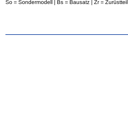
So = Sondermodell | Bs = Bausatz | Zr = Zurüsttei