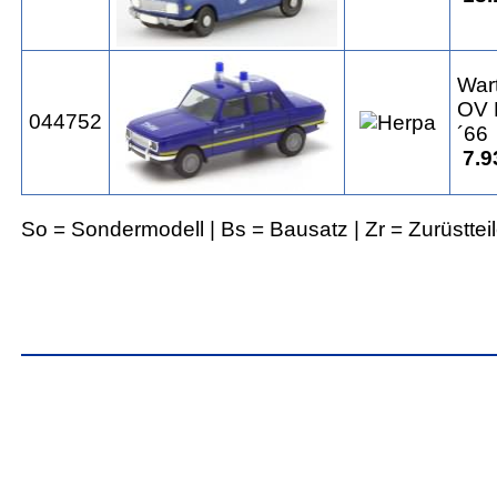
War
OV 
044752
´66
7.9
So = Sondermodell | Bs = Bausatz | Zr = Zurüsttei