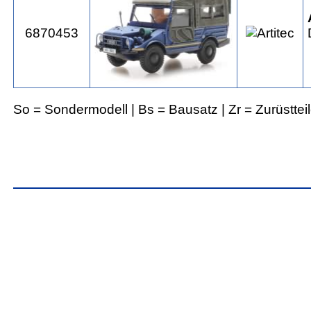
6870453
So = Sondermodell | Bs = Bausatz | Zr = Zurüsttei