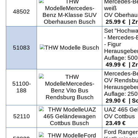
Mercedes-B
weiß
48502
OV Oberhau
25.99 € | Z
Set "Hochwa
- Mercedes-
- Figur
51083
Herausgeber
Auflage: 500
49.99 € | Z
Mercedes-Be
OV Rendsbu
51100-
Herausgeber
188
Auflage: 250
29.90 € | S
UAZ 465 Ge
52110
OV Cottbus
23.49 €
Ford Ranger