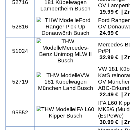
52716
OV Lampert
19.99 € | Z
Ford Ranger
52816
OV Donauwö
24.99 €
Mercedes-B
51024
Pr/Pl
32.99 € | Z
VW 181 Küb
KatS reinor
52719
OV München
ABC-Erkund
22.49 € | Z
IFA L60 Kipp
MK5/6 (Muld
95552
(EsPeWe)
30.99 € | Z