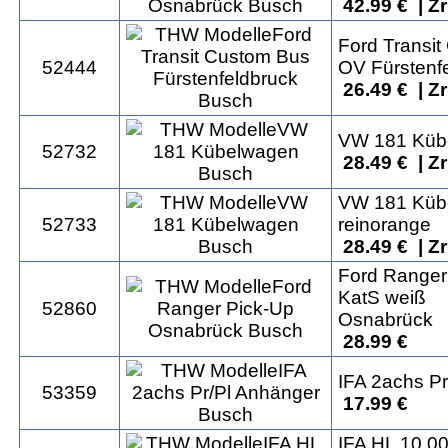
42.99 € | Z
Ford Transi
52444
OV Fürstenf
26.49 € | Z
VW 181 Küb
52732
28.49 € | Z
VW 181 Küb
52733
reinorange
28.49 € | Z
Ford Ranger
KatS weiß
52860
Osnabrück
28.99 €
IFA 2achs P
53359
17.99 €
IFA HL 10.0