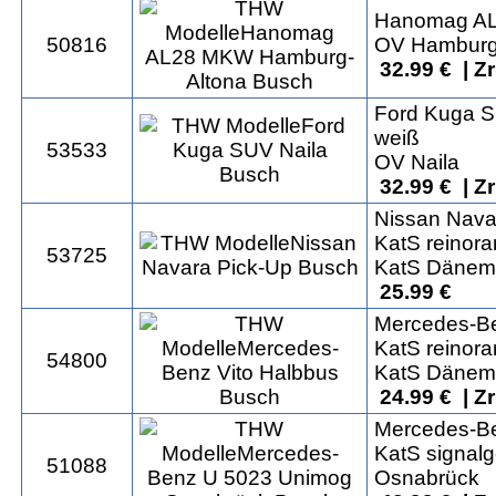
Hanomag A
50816
OV Hamburg
32.99 € | Z
Ford Kuga 
weiß
53533
OV Naila
32.99 € | Z
Nissan Nava
KatS reinor
53725
KatS Dänem
25.99 €
Mercedes-Be
KatS reinor
54800
KatS Dänem
24.99 € | Z
Mercedes-B
KatS signalg
51088
Osnabrück