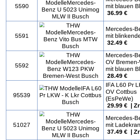
5590
mit blauen B
36.99 €
Mercedes-B
5591
mit blinkend
32.49 €
Mercedes-B
OV Bremen-
5592
mit blauen B
28.49 €
IFA L60 Pr L
OV Cottbus
95539
(EsPeWe)
29.99 € | Z
Mercedes-B
51027
mit Ladekra
37.49 € | Z