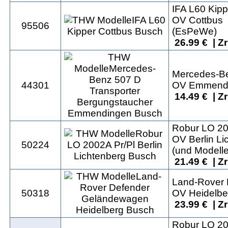
IFA L60 Kipp
OV Cottbus
95506
(EsPeWe)
26.99 € | Z
Mercedes-Be
44301
OV Emmend
14.49 € | Z
Robur LO 20
OV Berlin Li
50224
(und Modelle
21.49 € | Z
Land-Rover
50318
OV Heidelbe
23.99 € | Z
Robur LO 20