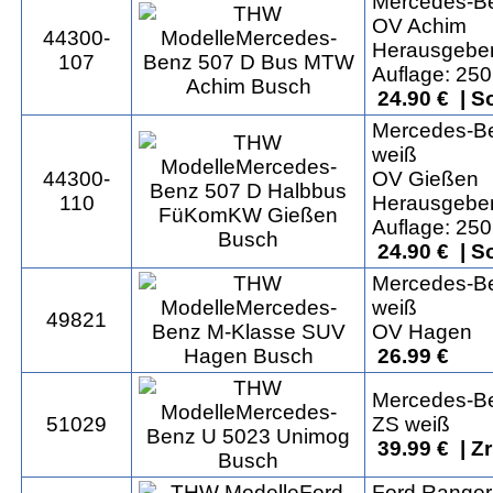
Mercedes-B
OV Achim
44300-
Herausgeber
107
Auflage: 250
24.90 € | S
Mercedes-B
weiß
44300-
OV Gießen
110
Herausgeber
Auflage: 250
24.90 € | S
Mercedes-B
weiß
49821
OV Hagen
26.99 €
Mercedes-B
51029
ZS weiß
39.99 € | Z
Ford Ranger