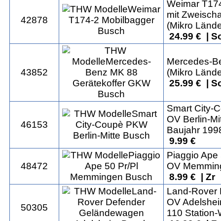
Weimar T174
mit Zweischa
42878
(Mikro Lände
24.99 € | S
Mercedes-B
43852
(Mikro Lände
25.99 € | S
Smart City
OV Berlin-Mi
46153
Baujahr 199
9.99 €
Piaggio Ape 
48472
OV Memmin
8.99 € | Zr
Land-Rover
OV Adelshe
50305
110 Station