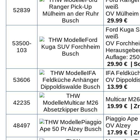
weiß
52839
OV Mülheim 
29.99 €
Ford Kuga 
weiß
53500-
OV Forchhe
103
Herausgeber
Auflage: 250
29.90 € | S
IFA Feldküc
53606
OV Dippoldi
13.99 €
Multicar M26
42235
19.99 € | Z
Piaggio Ape 
48497
OV Alzey
17.99 € | Z