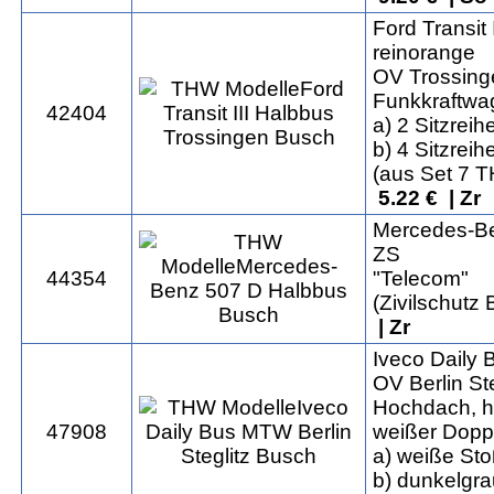
Ford Transit 
reinorange
OV Trossing
Funkkraftwa
42404
a) 2 Sitzreih
b) 4 Sitzreih
(aus Set 7 
5.22 € | Zr
Mercedes-B
ZS
44354
"Telecom"
(Zivilschutz 
| Zr
Iveco Daily
OV Berlin Ste
Hochdach, hi
47908
weißer Doppe
a) weiße St
b) dunkelgr