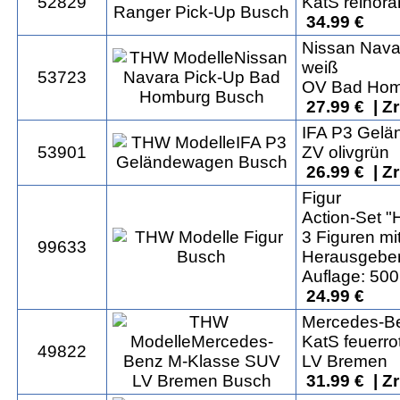
52829
KatS reinor
34.99 €
Nissan Nava
weiß
53723
OV Bad Hom
27.99 € | Z
IFA P3 Gel
53901
ZV olivgrün
26.99 € | Z
Figur
Action-Set 
3 Figuren m
99633
Herausgeber
Auflage: 500
24.99 €
Mercedes-B
KatS feuerro
49822
LV Bremen
31.99 € | Z