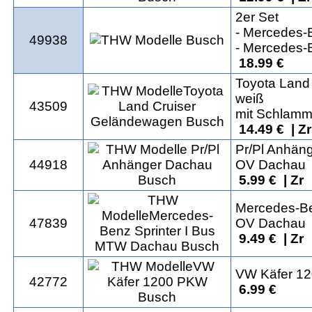
2er Set
- Mercedes-
49938
- Mercedes
18.99 €
Toyota Land
weiß
43509
mit Schlam
14.49 € | Z
Pr/Pl Anhän
44918
OV Dachau
5.99 € | Zr
Mercedes-Be
47839
OV Dachau
9.49 € | Zr
VW Käfer 1
42772
6.99 €