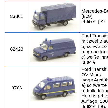
Mercedes-Be
83801
(809)
4.55 € | Zr
Ford Transit 
mit zwei Blau
a) schwarze 
82423
b) graue Inn
c) weiße Inn
3.04 €
Ford Transi
OV Mainz
lange Ausfü
a) schwarze 
3766
b) helle Inn
Herausgeber
Auflage: 10
5.62 € | So