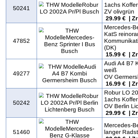
1achs Koffe
50241
ZV olivgrün
29.99 € | Z
Mercedes-Be
KatS reinor
47852
Kommunikati
(DK)
15.99 € | Z
Audi A4 B7 
weiß
49277
OV Germers
16.99 € | Z
Robur LO 20
1achs Koffe
50242
OV Berlin Li
29.99 € | Z
Mercedes-B
51460
langer Rads