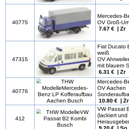
Mercedes-Be
40775
OV Groß-Um
7.67 € | Zr
Fiat Ducato
weiß
47315
OV Ahrweile
mit blauem S
6.31 € | Zr
Mercedes-Be
OV Aachen
40776
Sonderaufba
10.80 € | Z
VW Passat 
(lackiert und
412
Herausgeber:
9.20 € | So