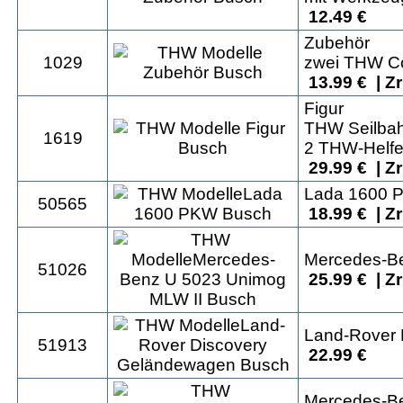
12.49 €
Zubehör
1029
zwei THW Co
13.99 € | Z
Figur
THW Seilba
1619
2 THW-Helfe
29.99 € | Z
Lada 1600 
50565
18.99 € | Z
Mercedes-B
51026
25.99 € | Z
Land-Rover 
51913
22.99 €
Mercedes-B