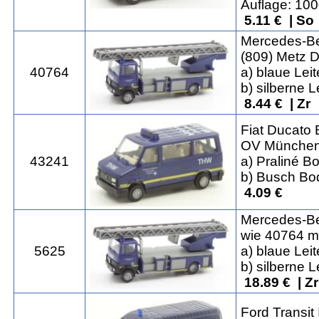
Auflage: 10
5.11 € | So
Mercedes-Be
(809) Metz Dr
40764
a) blaue Leit
b) silberne L
8.44 € | Zr
Fiat Ducato
OV Münche
43241
a) Praliné B
b) Busch Bo
4.09 €
Mercedes-Be
wie 40764 mi
5625
a) blaue Leit
b) silberne L
18.89 € | Z
Ford Transit