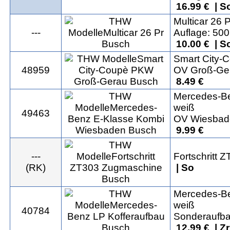
16.99 € | S
Multicar 26 P
---
Auflage: 500
10.00 € | S
Smart City
48959
OV Groß-Ge
8.49 €
Mercedes-Be
weiß
49463
OV Wiesbad
9.99 €
---
Fortschritt
(RK)
| So
Mercedes-Be
weiß
40784
Sonderaufba
12.99 € | Z