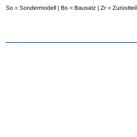
So = Sondermodell | Bs = Bausatz | Zr = Zurüsttei