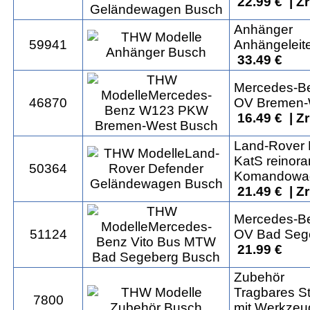
22.99 € | Z
Anhänger
59941
Anhängeleite
33.49 €
Mercedes-B
46870
OV Bremen-
16.49 € | Z
Land-Rover
KatS reinor
50364
Komandowage
21.49 € | Z
Mercedes-B
51124
OV Bad Seg
21.99 €
Zubehör
Tragbares S
7800
mit Werkzeug