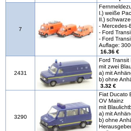
Fernmeldez
I.) weiße Pa
II.) schwarz
- Mercedes-
7
- Ford Transi
- Ford Trans
Auflage: 30
16.36 €
Ford Transit 
mit zwei Blau
2431
a) mit Anhä
b) ohne Anh
3.32 €
Fiat Ducato
OV Mainz
mit Blaulic
a) mit Anhä
3290
b) ohne Anh
Herausgeber