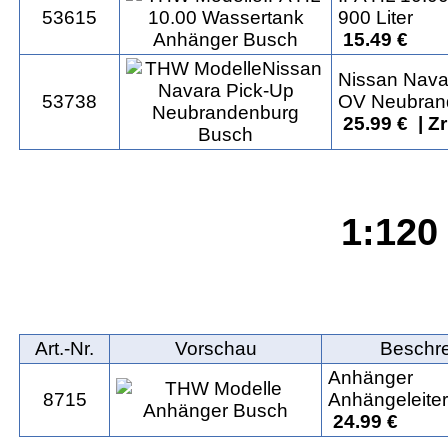
53615
900 Liter
15.49 €
Nissan Nava
53738
OV Neubran
25.99 € | Z
1:120 
Art.‑Nr.
Vorschau
Beschr
Anhänger
8715
Anhängeleiter
24.99 €