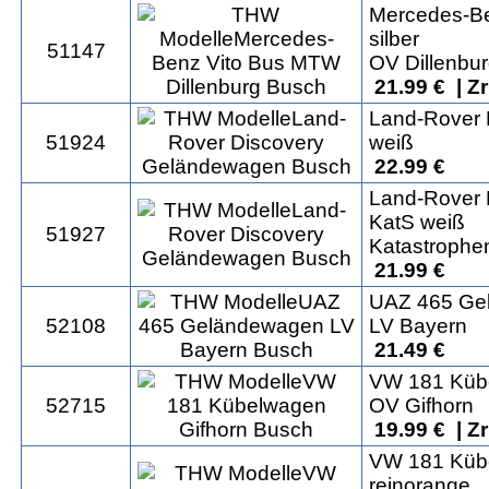
Mercedes-B
silber
51147
OV Dillenbu
21.99 € | Z
Land-Rover 
51924
weiß
22.99 €
Land-Rover 
KatS weiß
51927
Katastrophe
21.99 €
UAZ 465 Ge
52108
LV Bayern
21.49 €
VW 181 Küb
52715
OV Gifhorn
19.99 € | Z
VW 181 Küb
reinorange