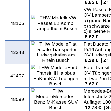
6.65 € | Zr
VW Passat 
OV Lampert
a) graue Ra
48106
b) schwarz
c) silberne
5.62 €
Fiat Ducato 
Pr/Pl Anhän
43248
OV Ludwigs
8.39 € | Zr
Ford Transi
OV Tübinge
42407
mit weißen 
7.67 €
Mercedes-B
Interschutz 
48599
Auflage: 10
12.78 € | S