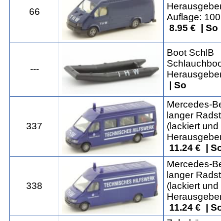
Herausgeber
66
Auflage: 100
8.95 € | So
Boot SchlB
Schlauchboo
---
Herausgeber:
| So
Mercedes-Be
langer Rads
337
(lackiert und
Herausgeber:
11.24 € | S
Mercedes-Ben
langer Rads
338
(lackiert und
Herausgeber:
11.24 € | S