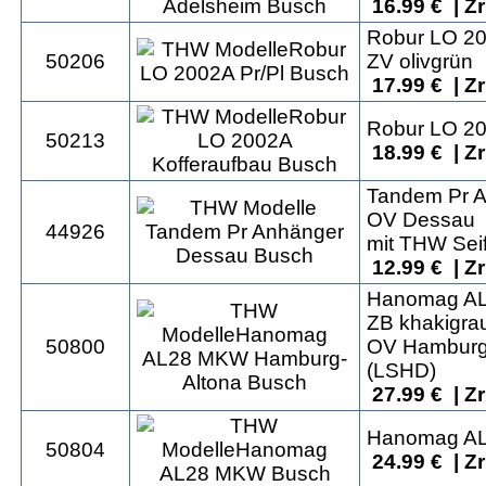
16.99 € | Z
Robur LO 20
50206
ZV olivgrün
17.99 € | Z
Robur LO 20
50213
18.99 € | Z
Tandem Pr 
OV Dessau
44926
mit THW Seif
12.99 € | Z
Hanomag A
ZB khakigra
50800
OV Hamburg
(LSHD)
27.99 € | Z
Hanomag A
50804
24.99 € | Z