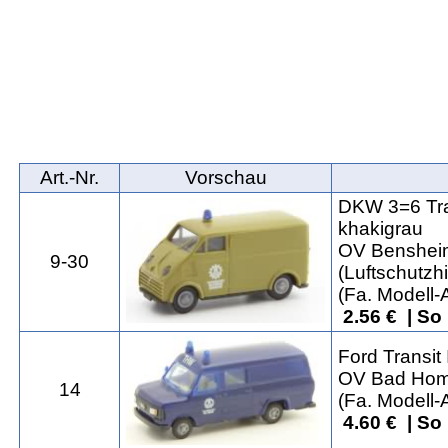
Art.‑Nr.
Vorschau
DKW 3=6 Tra
khakigrau
OV Benshei
9-30
(Luftschutzh
(Fa. Modell
2.56 € | So
Ford Transit 
OV Bad Hom
14
(Fa. Modell
4.60 € | So