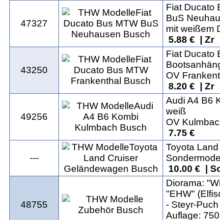
Fiat Ducato
BuS Neuhau
47327
mit weißem 
5.88 € | Zr
Fiat Ducato
Bootsanhän
43250
OV Frankent
8.20 € | Zr
Audi A4 B6 
weiß
49256
OV Kulmbac
7.75 €
Toyota Land
---
Sondermodell
10.00 € | S
Diorama: "W
"EHW" (Elfis
48755
- Steyr-Puc
Auflage: 750