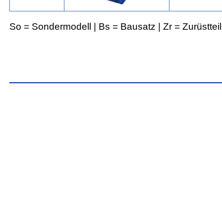
So = Sondermodell | Bs = Bausatz | Zr = Zurüsttei