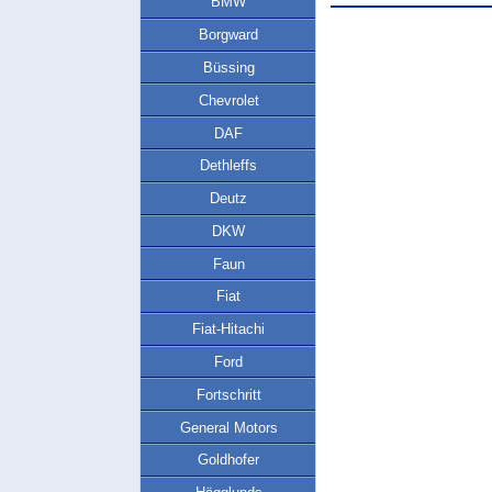
BMW
Borgward
Büssing
Chevrolet
DAF
Dethleffs
Deutz
DKW
Faun
Fiat
Fiat-Hitachi
Ford
Fortschritt
General Motors
Goldhofer