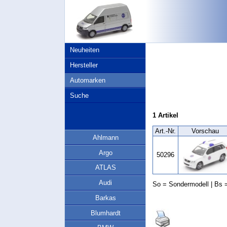
Neuheiten
Hersteller
Automarken
Suche
1 Artikel
Art.‑Nr.
Vorschau
Ahlmann
Argo
50296
ATLAS
Audi
So = Sondermodell | Bs =
Barkas
Blumhardt