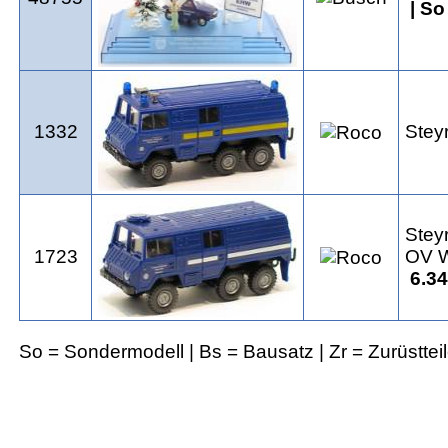
| S
1332
Stey
Stey
1723
OV 
6.34
So = Sondermodell | Bs = Bausatz | Zr = Zurüsttei