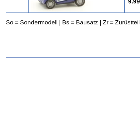
9.99
So = Sondermodell | Bs = Bausatz | Zr = Zurüsttei