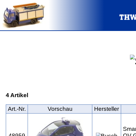
4 Artikel
Art.‑Nr.
Vorschau
Hersteller
Smar
48959
OV G