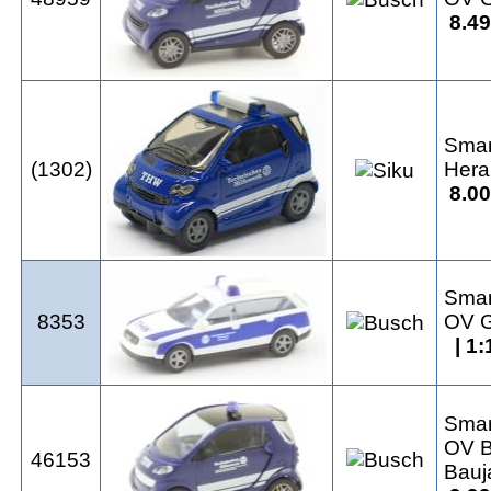
8.49
Smar
(1302)
Hera
8.00
Smar
8353
OV G
| 1:
Smar
OV Be
46153
Bauj