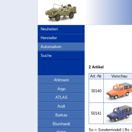
Neuheiten
Hersteller
Automarken
Suche
2 Artikel
Art.‑Nr.
Vorschau
Ahlmann
Argo
30140
ATLAS
Audi
50141
Barkas
Blumhardt
So = Sondermodell | Bs =