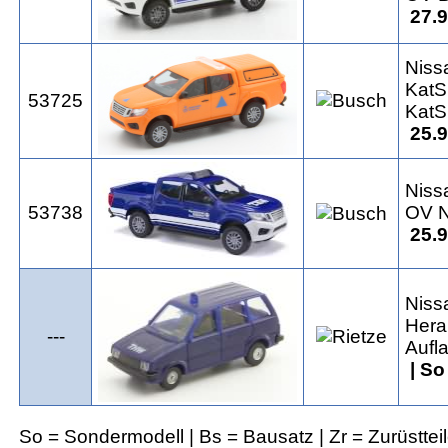
27.9
Niss
KatS
53725
KatS
25.9
Niss
53738
OV N
25.9
Niss
Hera
---
Aufl
| S
So = Sondermodell | Bs = Bausatz | Zr = Zurüsttei