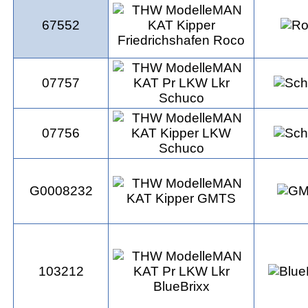
67552
07757
07756
G0008232
103212