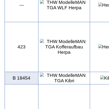
---
423
B 18454