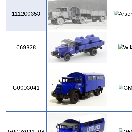
111200353
069328
G0003041
G0003041_08