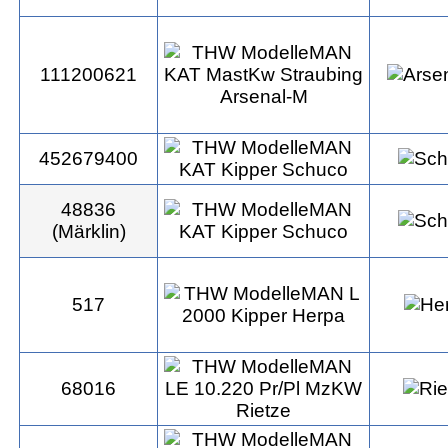
111200621
452679400
48836
(Märklin)
517
68016