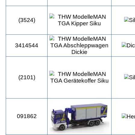
(3524)
3414544
(2101)
091862