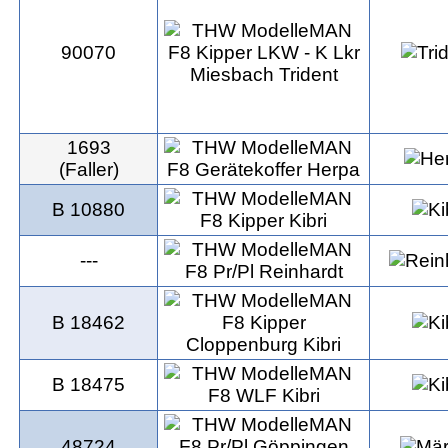
90070
1693
(Faller)
B 10880
---
B 18462
B 18475
48724