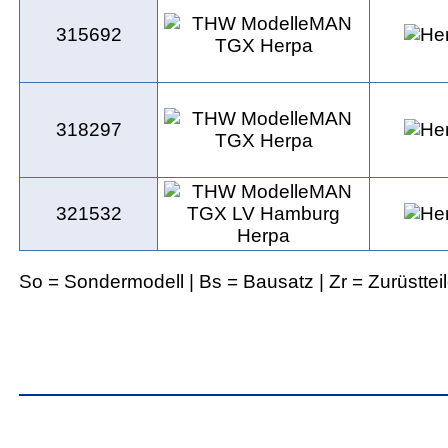
315692
318297
321532
So = Sondermodell | Bs = Bausatz | Zr = Zurüsttei