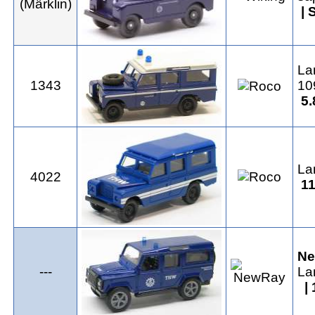
(Märklin)
| 
La
1343
10
5.
La
4022
11
N
---
La
| 