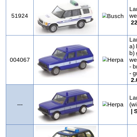
La
51924
we
22
La
a)
b)
004067
we
- 
- 
2.
La
---
(w
| 