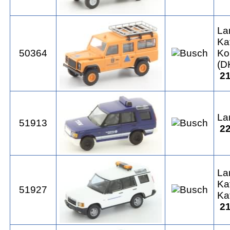
La
Ka
50364
Ko
(D
21
La
51913
22
La
Ka
51927
Ka
21