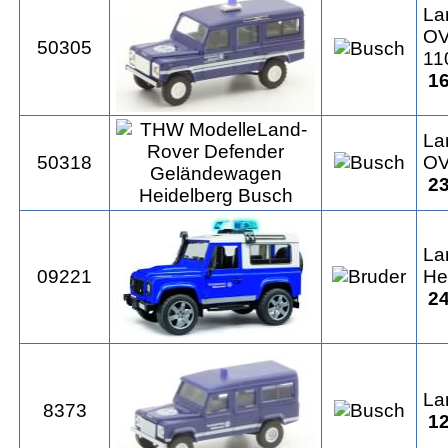
La
OV
50305
11
16
La
50318
OV
23
La
09221
He
24
La
8373
12