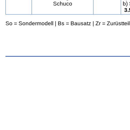
b)
3.
So = Sondermodell | Bs = Bausatz | Zr = Zurüsttei