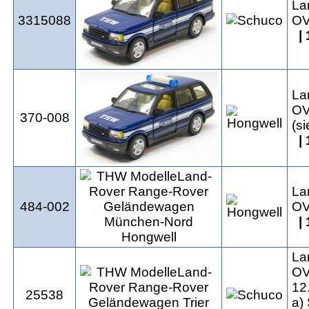
La
3315088
OV
| 
La
OV
370-008
(s
| 
La
484-002
OV
| 
La
OV
12
25538
a)