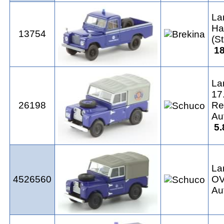
La
Ha
13754
(S
18
La
17
26198
Re
Au
5.
La
4526560
OV
Au