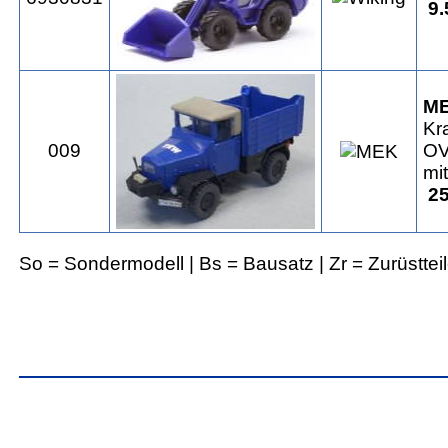
9.
M
Kr
009
OV
mi
25
So = Sondermodell | Bs = Bausatz | Zr = Zurüsttei