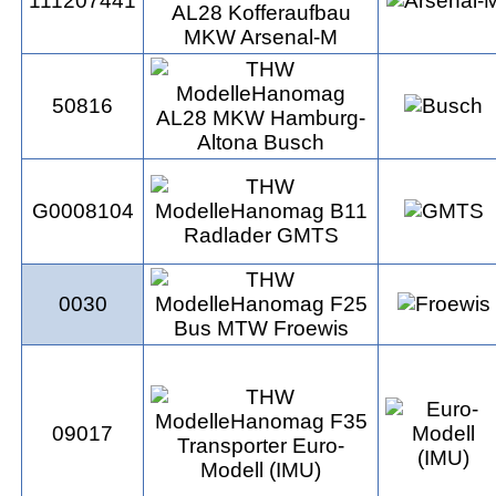
111207441
50816
G0008104
0030
09017