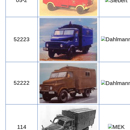
05-2
52223
52222
114