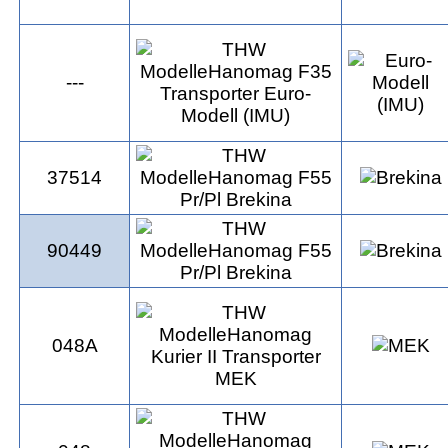
---
37514
90449
048A