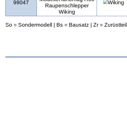
99047
So = Sondermodell | Bs = Bausatz | Zr = Zurüsttei