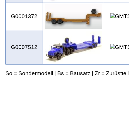
G0001372
G0007512
So = Sondermodell | Bs = Bausatz | Zr = Zurüsttei