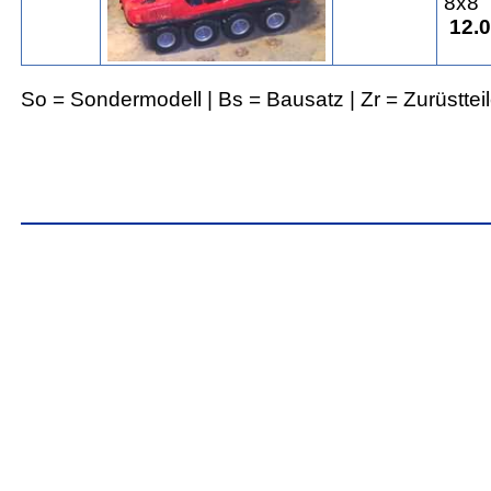
8x8
12.0
So = Sondermodell | Bs = Bausatz | Zr = Zurüsttei