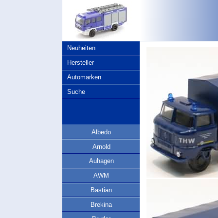
Neuheiten
Hersteller
Automarken
Suche
Albedo
Arnold
Auhagen
AWM
Bastian
Brekina