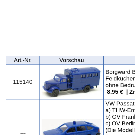
Art.‑Nr.
Vorschau
Borgward B
Feldküche
115140
ohne Bedr
8.95 € | Z
VW Passat
a) THW-E
b) OV Frank
c) OV Berli
(Die Model
---