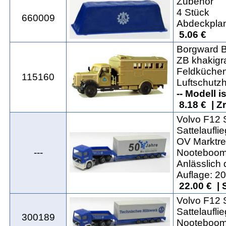
Zubehör
4 Stück
660009
Abdeckpla
5.06 €
Borgward B
ZB khakigr
Feldküche
115160
Luftschutzh
-- Modell i
8.18 € | Z
Volvo F12 
Sattelaufli
OV Marktre
---
Nooteboomt
Anlässlich
Auflage: 2
22.00 € | 
Volvo F12 
Sattelaufli
300189
Nooteboomt