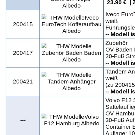
23.90 € | 
Iveco Euro
weiß
200415
Führungslei
-- Modell i
Zubehör
OV Baden 
200417
20-Fuß Str
-- Modell i
Tandem An
weiß
200421
(zu 200415
-- Modell i
Volvo F12 
Sattelaufli
OV Hambu
---
30-Fuß Auf
Container 
Auflage: 1