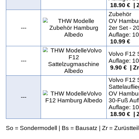
18.90 € | 
Zubehör
OV Hambu
---
2er Set - 20
Auflage: 1
10.99 €
Volvo F12 
---
Auflage: 1
9.90 € | Z
Volvo F12 
Sattelaufli
OV Hambu
---
30-Fuß Auf
Auflage: 1
18.90 € | 
So = Sondermodell | Bs = Bausatz | Zr = Zurüsttei