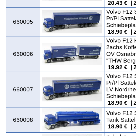
20.43 € | 
Volvo F12 
Pr/Pl Sattel
660005
Schiebepl
18.90 € | 
Volvo F12 
2achs Koff
660006
OV Osnabr
"THW Berg
19.92 € | 
Volvo F12 
Pr/Pl Sattel
660007
LV Nordrhe
Schiebepl
18.90 € | 
Volvo F12 
660008
Tank Sattel
18.90 € | 