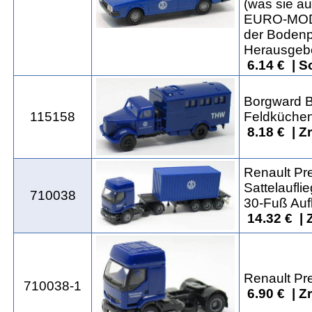
(was sie au
EURO-MODE
der Bodenpl
Herausgeb
6.14 € | 
Borgward B
115158
Feldküche
8.18 € | Z
Renault Pr
Sattelaufli
710038
30-Fuß Auf
14.32 € | 
Renault Pr
710038-1
6.90 € | Z