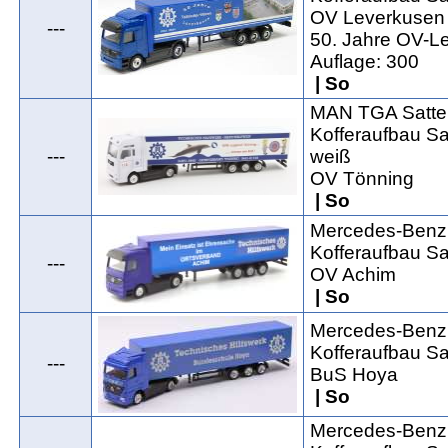
OV Leverkusen
---
50. Jahre OV-L
Auflage: 300
| So
MAN TGA Satte
Kofferaufbau Sat
---
weiß
OV Tönning
| So
Mercedes-Benz 
Kofferaufbau Sat
---
OV Achim
| So
Mercedes-Benz 
Kofferaufbau Sat
---
BuS Hoya
| So
Mercedes-Benz 