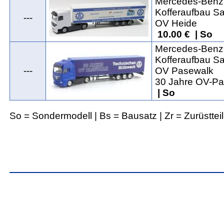
Mercedes-Benz 
Kofferaufbau Sat
---
OV Heide
10.00 € | So
Mercedes-Benz 
Kofferaufbau Sat
---
OV Pasewalk
30 Jahre OV-P
| So
So = Sondermodell | Bs = Bausatz | Zr = Zurüsttei