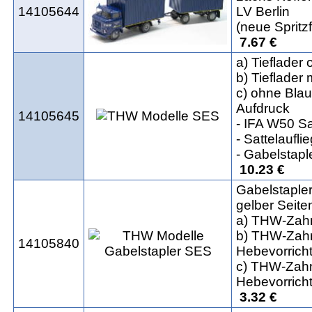
14105644
LV Berlin
(neue Spritz
7.67 €
a) Tieflade
b) Tieflader
c) ohne Blau
Aufdruck
14105645
- IFA W50 S
- Sattelaufli
- Gabelstapl
10.23 €
Gabelstaple
gelber Seiten
a) THW-Zahn
b) THW-Zahn
14105840
Hebevorrich
c) THW-Zahn
Hebevorrich
3.32 €