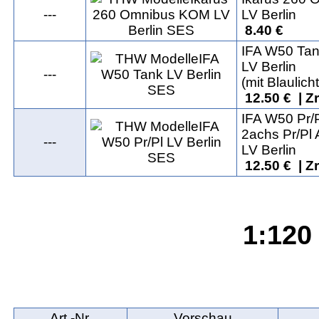
---
LV Berlin
8.40 €
IFA W50 Ta
LV Berlin
---
(mit Blaulic
12.50 € | Z
IFA W50 Pr/
2achs Pr/Pl
---
LV Berlin
12.50 € | Z
1:120 
Art.‑Nr.
Vorschau