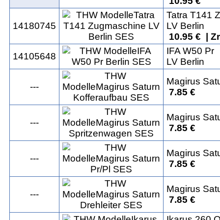
10.95 €
Tatra T141 
14180745
LV Berlin
10.95 € | Z
IFA W50 Pr
14105648
LV Berlin
Magirus Sat
---
7.85 €
Magirus Sat
---
7.85 €
Magirus Satu
---
7.85 €
Magirus Satu
---
7.85 €
Ikarus 260