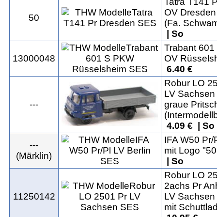
Tatra T141 P
OV Dresden
50
(Fa. Schwa
| So
Trabant 60
13000048
OV Rüssels
6.40 €
Robur LO 25
LV Sachsen
---
graue Pritsc
(Intermodell
4.09 € | So
IFA W50 Pr/
---
mit Logo "5
(Märklin)
| So
Robur LO 25
2achs Pr An
11250142
LV Sachsen
mit Schuttla