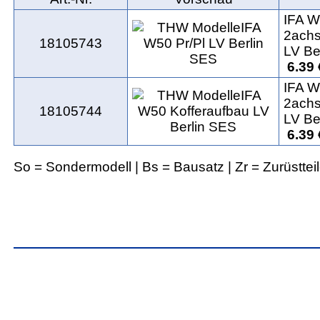
IFA W
2achs
18105743
LV Be
6.39
IFA W
2achs
18105744
LV Be
6.39
So = Sondermodell | Bs = Bausatz | Zr = Zurüsttei