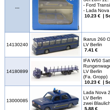
- Ford Trans
---
- Lada Nov
10.23 € | 
Ikarus 260
14130240
LV Berlin
7.41 €
IFA W50 Sat
Rungenwagen
14180899
LV Berlin
(Fa. Gropp)
10.23 € | 
Lada Nova 
LV Berlin
13000085
zwei Blaulich
5.88 €