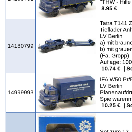
"THW - Hilfe
8.95 €
Tatra T141 
Tieflader An
LV Berlin
a) mit braun
14180799
b) mit graue
(Fa. Gropp)
Auflage: 10
10.74 € | 
IFA W50 Pr/
LV Berlin
14999993
Planenaufdru
Spielwaren
10.25 € | 
Set zum 12