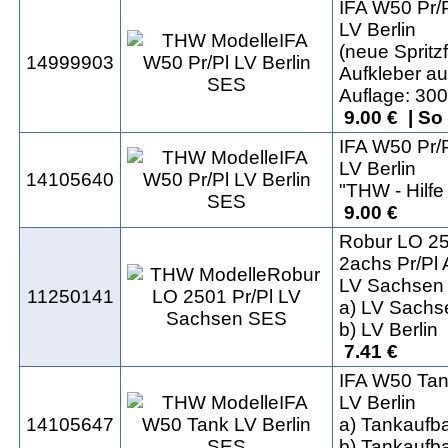
IFA W50 Pr/
LV Berlin
(neue Spritz
14999903
Aufkleber au
Auflage: 300
9.00 € | So
IFA W50 Pr/
LV Berlin
14105640
"THW - Hilfe
9.00 €
Robur LO 25
2achs Pr/Pl
LV Sachsen
11250141
a) LV Sachs
b) LV Berlin
7.41 €
IFA W50 Ta
LV Berlin
14105647
a) Tankaufb
b) Tankaufb