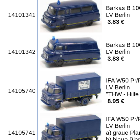
Barkas B 1
14101341
LV Berlin
3.83 €
Barkas B 10
14101342
LV Berlin
3.83 €
IFA W50 Pr/
LV Berlin
14105740
"THW - Hilfe
8.95 €
IFA W50 Pr/
LV Berlin
14105741
a) graue Pla
b) blaue Pla