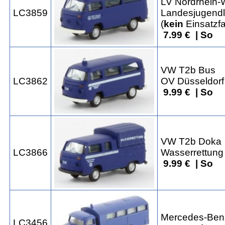
LV Nordrhein-
LC3859
Landesjugendl
(
kein
Einsatzf
7.99 € | So
VW T2b Bus
LC3862
OV Düsseldorf
9.99 € | So
VW T2b Doka
LC3866
Wasserrettung
9.99 € | So
Mercedes-Benz
LC3456