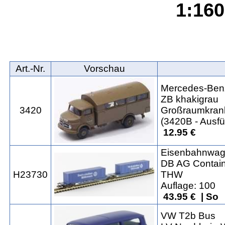
1:160
Art.‑Nr.
Vorschau
Mercedes-Benz
ZB khakigrau
3420
Großraumkrank
(3420B - Ausfü
12.95 €
Eisenbahnwa
DB AG Contain
H23730
THW
Auflage: 100
43.95 € | So
VW T2b Bus