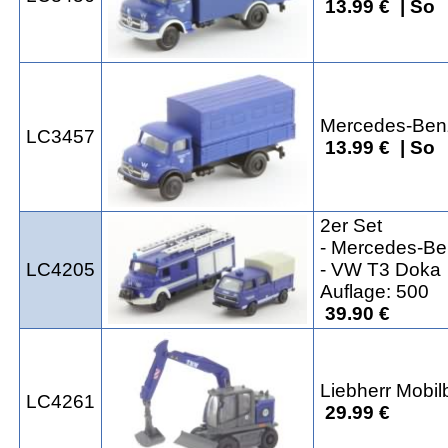
13.99 € | So
Mercedes-Benz
LC3457
13.99 € | So
2er Set
- Mercedes-Be
LC4205
- VW T3 Doka
Auflage: 500
39.90 €
Liebherr Mobi
LC4261
29.99 €