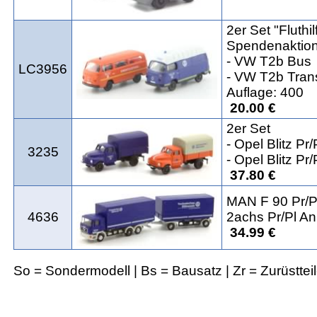
2er Set "Fluthi
Spendenaktion
- VW T2b Bus
LC3956
- VW T2b Tran
Auflage: 400
20.00 €
2er Set
- Opel Blitz Pr/
3235
- Opel Blitz Pr/
37.80 €
MAN F 90 Pr/P
4636
2achs Pr/Pl A
34.99 €
So = Sondermodell | Bs = Bausatz | Zr = Zurüsttei