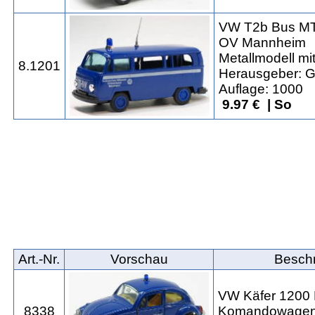
VW T2b Bus 
OV Mannheim
Metallmodell mi
8.1201
Herausgeber: 
Auflage: 1000
9.97 € | So
Art.‑Nr.
Vorschau
Besch
VW Käfer 120
8338
Komandowage