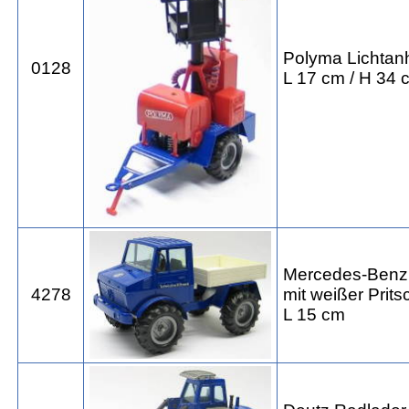
Polyma Lichtan
0128
L 17 cm / H 34 
Mercedes-Benz
4278
mit weißer Prits
L 15 cm