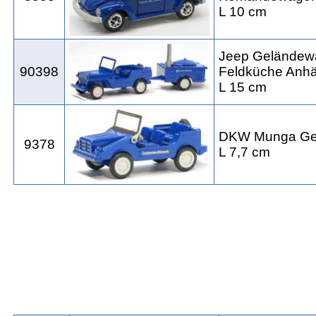
L 10 cm
Jeep Geländew
90398
Feldküche Anh
L 15 cm
DKW Munga Ge
9378
L 7,7 cm