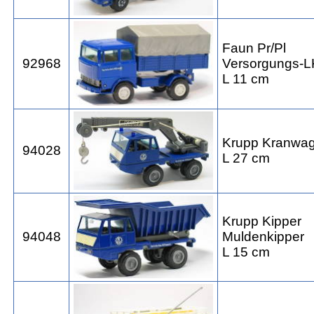
Faun Pr/Pl
92968
Versorgungs-L
L 11 cm
Krupp Kranwa
94028
L 27 cm
Krupp Kipper
94048
Muldenkipper
L 15 cm