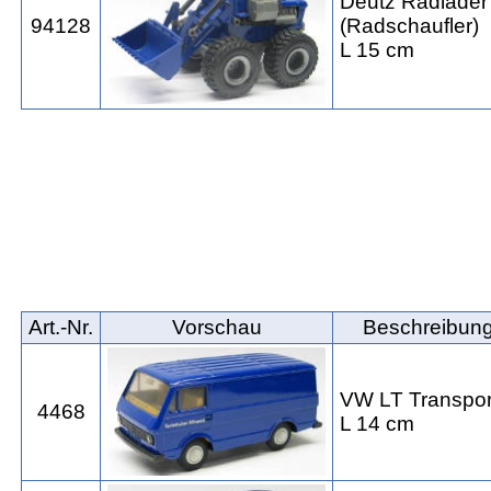
Deutz Radlade
94128
(Radschaufler)
L 15 cm
Art.‑Nr.
Vorschau
Beschreibun
VW LT Transpor
4468
L 14 cm