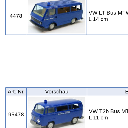
VW LT Bus MT
4478
L 14 cm
Art.‑Nr.
Vorschau
VW T2b Bus 
95478
L 11 cm