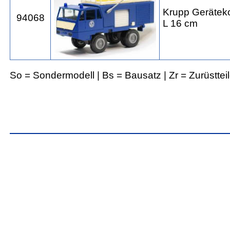
Krupp Gerätek
94068
L 16 cm
So = Sondermodell | Bs = Bausatz | Zr = Zurüsttei