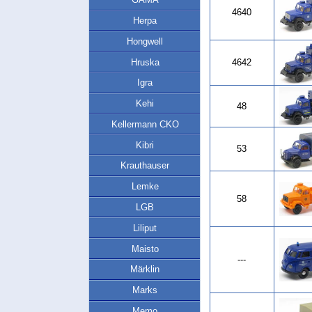
4640
Herpa
Hongwell
Hruska
4642
Igra
Kehi
48
Kellermann CKO
Kibri
53
Krauthauser
Lemke
58
LGB
Liliput
Maisto
---
Märklin
Marks
Memo