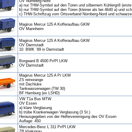
OV Nürnberg-Nord
a) nur THW-Symbol auf den Türen und silbernem Kühlergrill (erste
b) nur THW-Symbol auf den Türen (kleiner als bei 4640 a) und schw
c) THW-Schriftzug vom Ortsverband Nürnberg-Nord und schwarzer 
Magirus Mercur 125 A Kofferaufbau GKW
OV Mannheim
Magirus Mercur 125 A Kofferaufbau GKW
OV Darmstadt
10. BWK ´89 in Darmstadt
Borgward B 4500 Pr/Pl LKW
OV Darmstadt
Magirus Mercur 125 A Pr LKW
ZS reinorange
mit Dachluke
Tankwasserwagen (TW 30)
BF Hamburg (ex LSHD)
VW T1a Bus MTW
OV Essen
a) klare Verglasung
b) trübe Krankenwagen Verglasung (3 St.)
Herausgegeben von der Helfervereinigung des OV Essen
Auflage: 450
Mercedes-Benz L 311 Pr/Pl LKW
ZB khakigrau