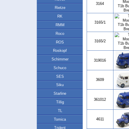
3164
Rietze
RK
3165/1
RMM
Roco
3165/2
ROS
Roskopf
Schimmer
319016
Schuco
SES
3609
Siku
Starline
361012
Tillig
TL
4611
Tomica
Trident