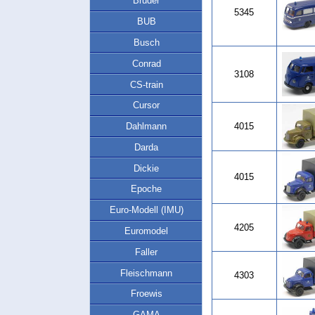
Bruder
5345
BUB
Busch
Conrad
3108
CS-train
Cursor
Dahlmann
4015
Darda
Dickie
4015
Epoche
Euro-Modell (IMU)
4205
Euromodel
Faller
Fleischmann
4303
Froewis
GAMA