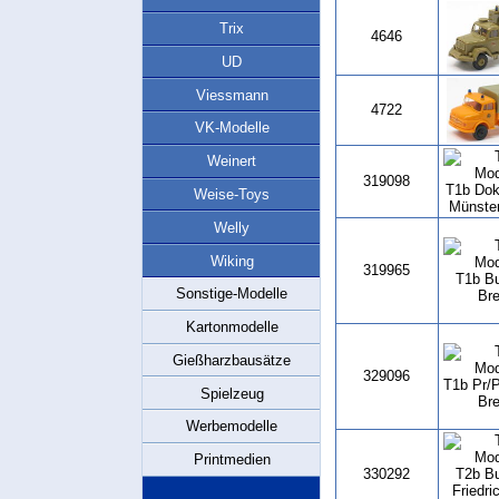
Trix
4646
UD
Viessmann
4722
VK-Modelle
Weinert
319098
Weise-Toys
Welly
Wiking
319965
Sonstige-Modelle
Kartonmodelle
Gießharzbausätze
329096
Spielzeug
Werbemodelle
Printmedien
330292