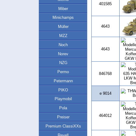
401585
Miber
Minichamps
4643
Müller
MZZ
Noch
4643
Norev
NZG
Permo
846768
Petermann
PIKO
e 9014
Playmobil
Pola
464012
Preiser
Premium ClassiXXs
Revell