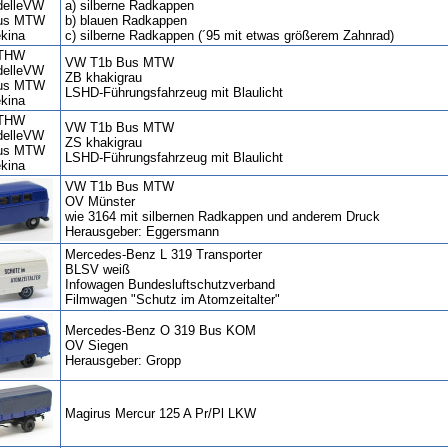
a) silberne Radkappen
b) blauen Radkappen
c) silberne Radkappen (´95 mit etwas größerem Zahnrad)
VW T1b Bus MTW
ZB khakigrau
LSHD-Führungsfahrzeug mit Blaulicht
VW T1b Bus MTW
ZS khakigrau
LSHD-Führungsfahrzeug mit Blaulicht
VW T1b Bus MTW
OV Münster
wie 3164 mit silbernen Radkappen und anderem Druck
Herausgeber: Eggersmann
Mercedes-Benz L 319 Transporter
BLSV weiß
Infowagen Bundesluftschutzverband
Filmwagen "Schutz im Atomzeitalter"
Mercedes-Benz O 319 Bus KOM
OV Siegen
Herausgeber: Gropp
Magirus Mercur 125 A Pr/Pl LKW