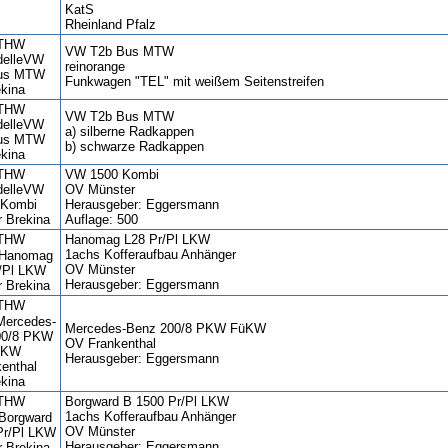
KatS
Rheinland Pfalz
VW T2b Bus MTW
reinorange
Funkwagen "TEL" mit weißem Seitenstreifen
VW T2b Bus MTW
a) silberne Radkappen
b) schwarze Radkappen
VW 1500 Kombi
OV Münster
Herausgeber: Eggersmann
Auflage: 500
Hanomag L28 Pr/Pl LKW
1achs Kofferaufbau Anhänger
OV Münster
Herausgeber: Eggersmann
Mercedes-Benz 200/8 PKW FüKW
OV Frankenthal
Herausgeber: Eggersmann
Borgward B 1500 Pr/Pl LKW
1achs Kofferaufbau Anhänger
OV Münster
Herausgeber: Eggersmann