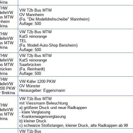
VW T2b Bus MTW
OV Mannheim
(Fa. "Die Modelldrehscheibe" Mannheim)
Auflage: 500
VW T2b Bus MTW
KatS reinorange
TEL
(Fa. Modell-Auto-Shop Bensheim)
Auflage: 500
VW T2b Bus MTW
KatS reinorange
Saarbrücken
(Fa. Reinhardt)
Auflage: 500
VW Käfer 1200 PKW
OV Münster
Herausgeber: Eggersmann
VW T1b Bus MTW
mit Viessmann Beleuchtung
a) größerer Druck und neue Radkappen
- klare Verglasung
- Krankenwagenverglasung
b) kleiner Druck
c) schwarze Stoßstangen, kleiner Druck, alte Radkappen ab 98
VW T1b Bus