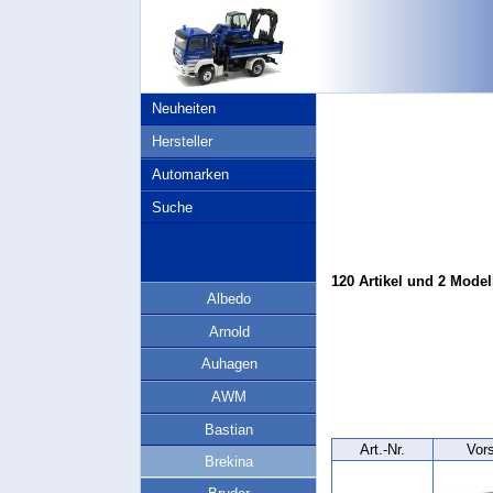
Neuheiten
Hersteller
Automarken
Suche
120 Artikel und 2 Model
Albedo
Arnold
Auhagen
AWM
Bastian
Art.‑Nr.
Vor
Brekina