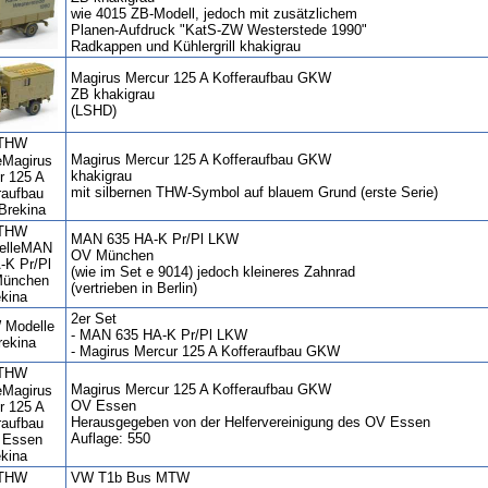
wie 4015 ZB-Modell, jedoch mit zusätzlichem
Planen-Aufdruck "KatS-ZW Westerstede 1990"
Radkappen und Kühlergrill khakigrau
Magirus Mercur 125 A Kofferaufbau GKW
ZB khakigrau
(LSHD)
Magirus Mercur 125 A Kofferaufbau GKW
khakigrau
mit silbernen THW-Symbol auf blauem Grund (erste Serie)
MAN 635 HA-K Pr/Pl LKW
OV München
(wie im Set e 9014) jedoch kleineres Zahnrad
(vertrieben in Berlin)
2er Set
- MAN 635 HA-K Pr/Pl LKW
- Magirus Mercur 125 A Kofferaufbau GKW
Magirus Mercur 125 A Kofferaufbau GKW
OV Essen
Herausgegeben von der Helfervereinigung des OV Essen
Auflage: 550
VW T1b Bus MTW