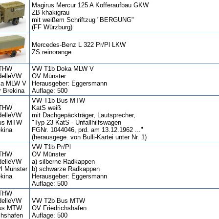
Magirus Mercur 125 A Kofferaufbau GKW
ZB khakigrau
mit weißem Schriftzug "BERGUNG"
(FF Würzburg)
Mercedes-Benz L 322 Pr/Pl LKW
ZS reinorange
VW T1b Doka MLW V
OV Münster
Herausgeber: Eggersmann
Auflage: 500
VW T1b Bus MTW
KatS weiß
mit Dachgepäckträger, Lautsprecher,
"Typ 23 KatS - Unfallhilfswagen
FGNr. 1044046, prd. am 13.12.1962 ..."
(herausgege. von Bulli-Kartei unter Nr. 1)
VW T1b Pr/Pl
OV Münster
a) silberne Radkappen
b) schwarze Radkappen
Herausgeber: Eggersmann
Auflage: 500
VW T2b Bus MTW
OV Friedrichshafen
Auflage: 500