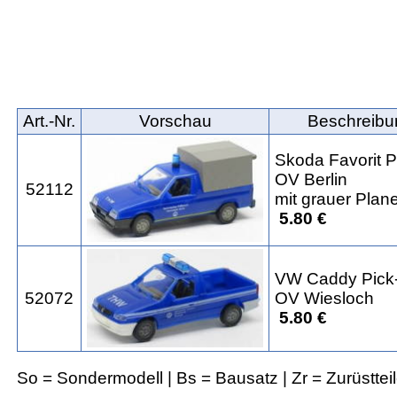
Art.‑Nr.
Vorschau
Beschreibu
Skoda Favorit P
OV Berlin
52112
mit grauer Plan
5.80 €
VW Caddy Pick
52072
OV Wiesloch
5.80 €
So = Sondermodell | Bs = Bausatz | Zr = Zurüsttei