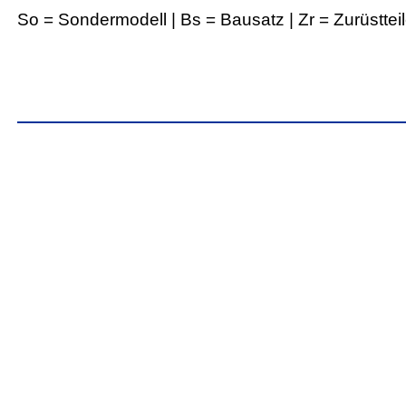
So = Sondermodell | Bs = Bausatz | Zr = Zurüsttei