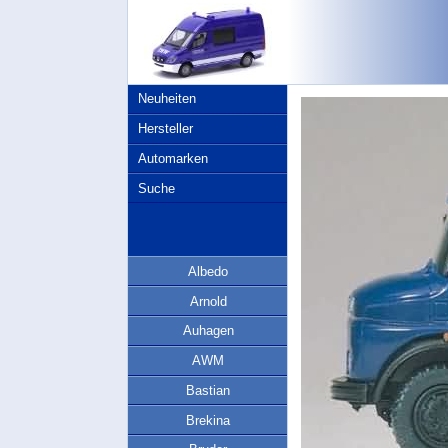
Neuheiten
Hersteller
Automarken
Suche
Albedo
Arnold
Auhagen
AWM
Bastian
Brekina