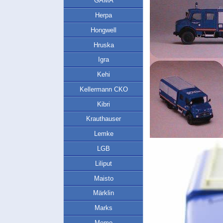
GAMA
Herpa
Hongwell
Hruska
Igra
Kehi
Kellermann CKO
Kibri
Krauthauser
Lemke
LGB
Liliput
Maisto
Märklin
Marks
Memo