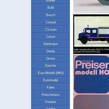
Bruder
BUB
Busch
Conrad
CS-train
Cursor
Dahlmann
Darda
Dickie
Epoche
Euro-Modell (IMU)
Euromodel
Faller
Fleischmann
Froewis