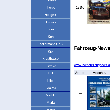
GAMA
12150
Herpa
Hongwell
Hruska
Igra
Kehi
Kellermann CKO
Fahrzeug-New
Kibri
Krauthauser
www.thw-fahrzeugnews.d
Lemke
Art.‑Nr.
Vorschau
LGB
Liliput
Maisto
---
Märklin
Marks
Memo