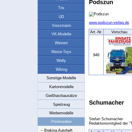
Podszun
Trix
UD
www.podszun-verlag.de
Viessmann
Art.‑Nr.
Vorschau
VK-Modelle
Weinert
Weise-Toys
948
Welly
Wiking
Sonstige-Modelle
Kartonmodelle
Gießharzbausätze
Schumacher
Spielzeug
Werbemodelle
Stefan Schumacher
Printmedien
Redaktionsmitglied der
− Brekina Autoheft