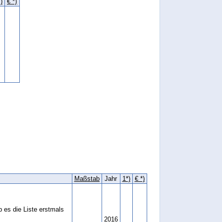
)
€ *)
Maßstab
Jahr
1*)
€ *)
 es die Liste erstmals
2016