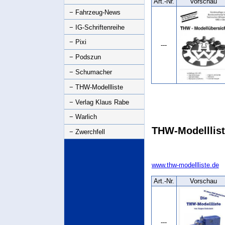
Art.‑Nr.
Vorschau
− Fahrzeug-News
− IG-Schriftenreihe
− Pixi
---
− Podszun
− Schumacher
− THW-Modellliste
− Verlag Klaus Rabe
− Warlich
THW-Modelllis
− Zwerchfell
www.thw-modellliste.de
Art.‑Nr.
Vorschau
---