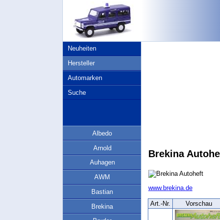
Neuheiten
Hersteller
Automarken
Suche
Albedo
Arnold
Brekina Autohe
Auhagen
AWM
www.brekina.de
Bastian
Art.‑Nr.
Vorschau
Brekina