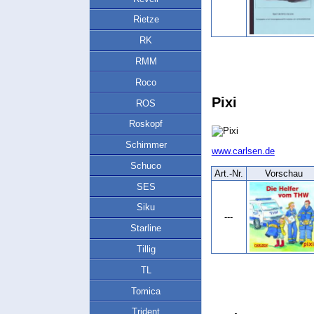
Rietze
RK
RMM
Roco
Pixi
ROS
Roskopf
Schimmer
www.carlsen.de
Schuco
Art.‑Nr.
Vorschau
SES
Siku
---
Starline
Tillig
TL
Tomica
Trident