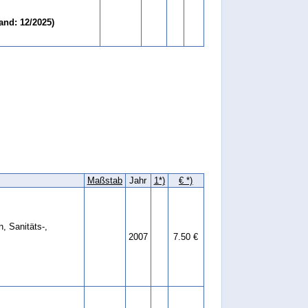
and: 12/2025)
Maßstab
Jahr
1*)
€ *)
, Sanitäts-,
2007
7.50 €