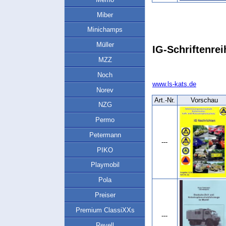
Miber
Minichamps
Müller
IG-Schriftenrei
MZZ
Noch
www.ls-kats.de
Norev
Art.‑Nr.
Vorschau
NZG
Permo
Petermann
---
PIKO
Playmobil
Pola
Preiser
Premium ClassiXXs
---
Revell