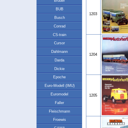
Bruder
BUB
1203
Busch
Conrad
CS-train
Cursor
Dahlmann
1204
Darda
Dickie
Epoche
Euro-Modell (IMU)
Euromodel
1205
Faller
Fleischmann
Froewis