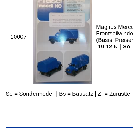
Magirus Mercu
Frontseilwind
10007
(Basis: Preise
10.12 € | So
So = Sondermodell | Bs = Bausatz | Zr = Zurüsttei