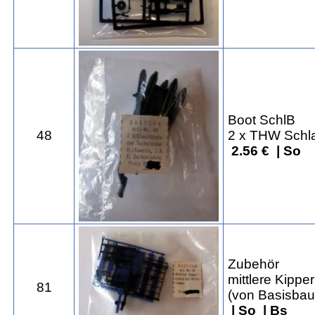
Boot SchlB
48
2 x THW Schl
2.56 € | So
Zubehör
mittlere Kippe
81
(von Basisbau
| So | Bs