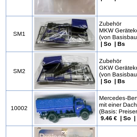
Zubehör
MKW Gerätekof
SM1
(von Basisbau
| So | Bs
Zubehör
GKW Gerätekof
SM2
(von Basisbau
| So | Bs
Mercedes-Benz
mit einer Dac
10002
(Basis: Preise
9.46 € | So 