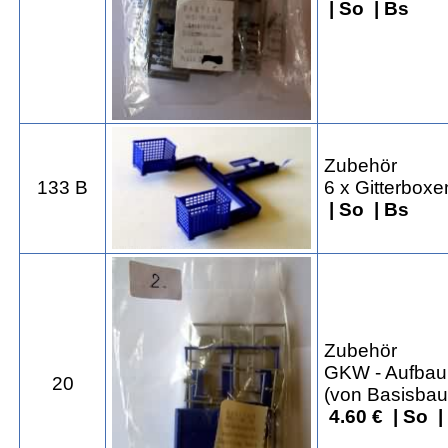
| So | Bs
Zubehör
133 B
6 x Gitterboxe
| So | Bs
Zubehör
GKW - Aufbau 
20
(von Basisbau
4.60 € | So 