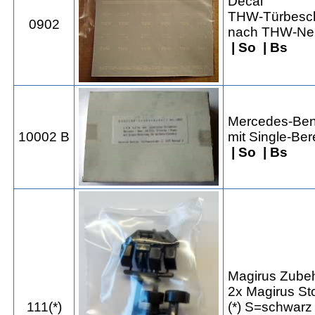
Decal
THW-Türbeschr
0902
nach THW-Neu
| So | Bs
Mercedes-Benz
10002 B
mit Single-Ber
| So | Bs
Magirus Zube
2x Magirus St
111(*)
(*) S=schwar