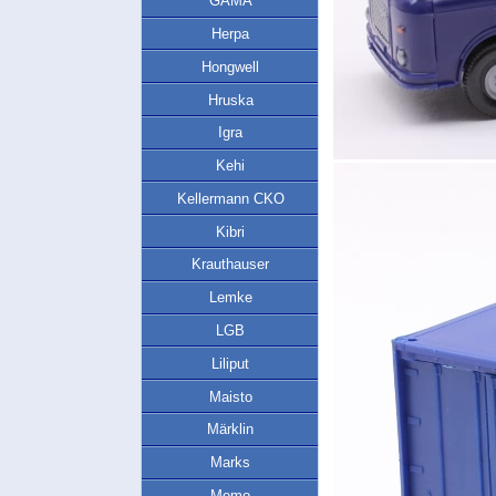
GAMA
Herpa
Hongwell
Hruska
Igra
Kehi
Kellermann CKO
Kibri
Krauthauser
Lemke
LGB
Liliput
Maisto
Märklin
Marks
Memo