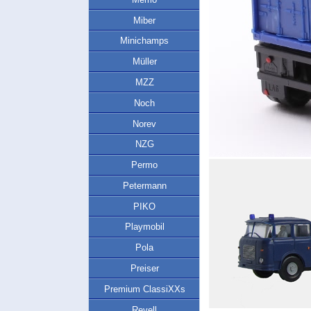
Miber
Minichamps
Müller
MZZ
Noch
Norev
NZG
Permo
Petermann
PIKO
Playmobil
Pola
Preiser
Premium ClassiXXs
Revell