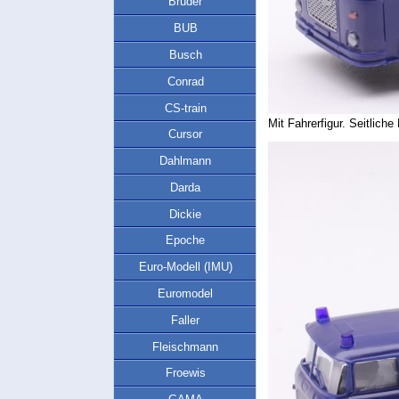
Bruder
BUB
Busch
Conrad
CS-train
Mit Fahrerfigur. Seitlich
Cursor
Dahlmann
Darda
Dickie
Epoche
Euro-Modell (IMU)
Euromodel
Faller
Fleischmann
Froewis