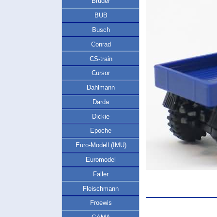
Bruder
BUB
Busch
Conrad
CS-train
Cursor
Dahlmann
Darda
Dickie
Epoche
Euro-Modell (IMU)
Euromodel
Faller
Fleischmann
Froewis