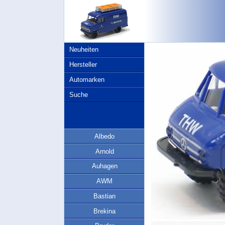
Neuheiten
Hersteller
Automarken
Suche
Albedo
Arnold
Auhagen
AWM
Bastian
Brekina