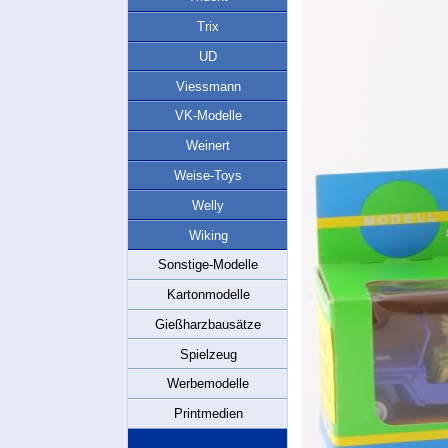
Trix
UD
Viessmann
VK-Modelle
Weinert
Weise-Toys
Welly
Wiking
Sonstige-Modelle
Kartonmodelle
Gießharzbausätze
Spielzeug
Werbemodelle
Printmedien