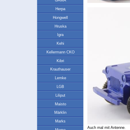
GAMA
Herpa
Hongwell
Hruska
Igra
Kehi
Kellermann CKO
Kibri
Krauthauser
Lemke
LGB
Liliput
Maisto
Märklin
Marks
Auch mal mit Antenne.
Memo