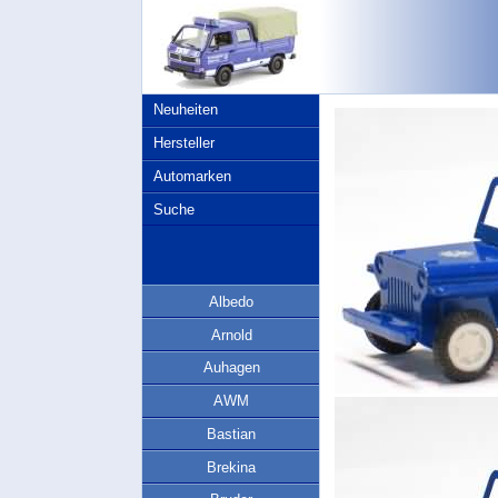
Neuheiten
Hersteller
Automarken
Suche
Albedo
Arnold
Auhagen
AWM
Bastian
Brekina