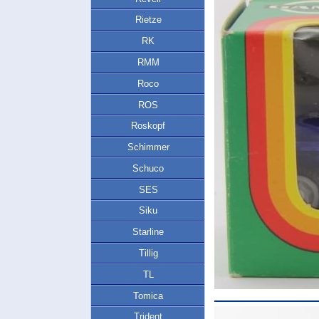
Rietze
RK
RMM
Roco
ROS
Roskopf
Schimmer
Schuco
SES
Siku
Starline
Tillig
TL
Tomica
Trident