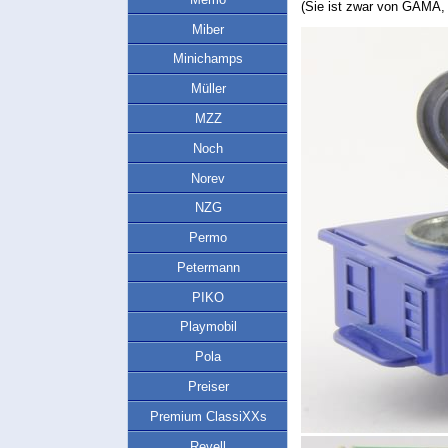
(Sie ist zwar von GAMA, a
Miber
Minichamps
Müller
MZZ
Noch
Norev
NZG
Permo
Petermann
PIKO
Playmobil
Pola
Preiser
Premium ClassiXXs
Revell