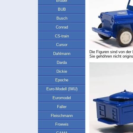
Bruder
BUB
Busch
Conrad
CS-train
Cursor
Die Figuren sind von der 
Dahlmann
Sie gehöhren nicht origi
Darda
Dickie
Epoche
Euro-Modell (IMU)
Euromodel
Faller
Fleischmann
Froewis