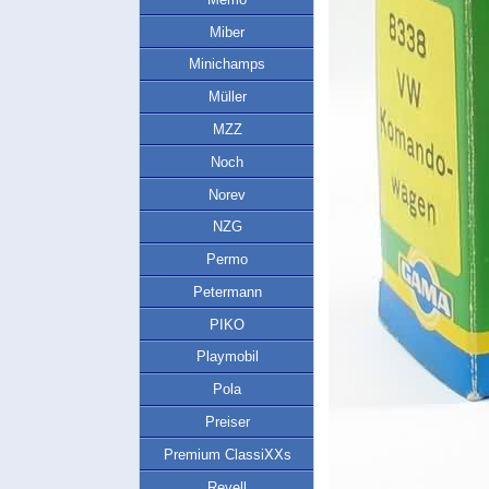
Miber
Minichamps
Müller
MZZ
Noch
Norev
NZG
Permo
Petermann
PIKO
Playmobil
Pola
Preiser
Premium ClassiXXs
Revell