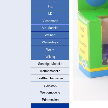
Trix
UD
Viessmann
VK-Modelle
Weinert
Weise-Toys
Welly
Wiking
Sonstige-Modelle
Kartonmodelle
Gießharzbausätze
Spielzeug
Werbemodelle
Printmedien