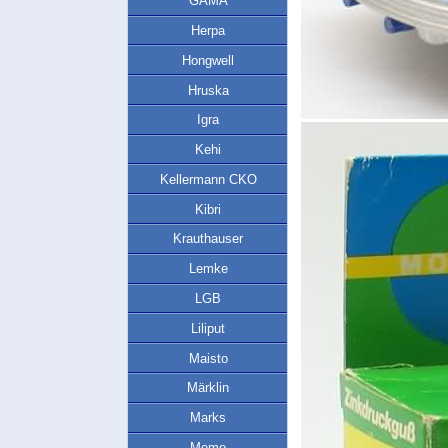
GAMA
Herpa
Hongwell
Hruska
Igra
Kehi
Kellermann CKO
Kibri
Krauthauser
Lemke
LGB
Liliput
Maisto
Märklin
Marks
Memo