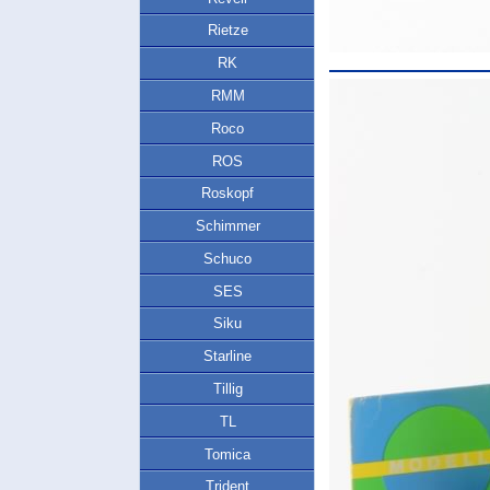
Rietze
RK
RMM
Roco
ROS
Roskopf
Schimmer
Schuco
SES
Siku
Starline
Tillig
TL
Tomica
Trident