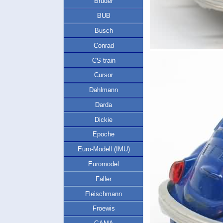
Bruder
BUB
Busch
Conrad
CS-train
Cursor
Dahlmann
Darda
Dickie
Epoche
Euro-Modell (IMU)
Euromodel
Faller
Fleischmann
Froewis