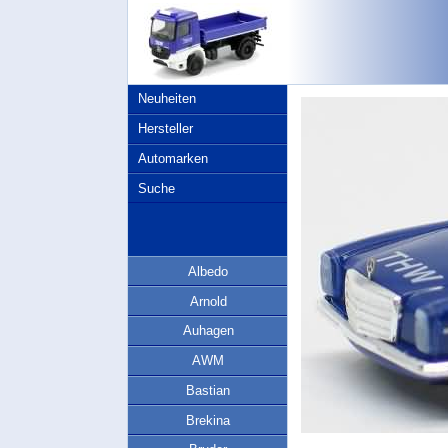
Neuheiten
Hersteller
Automarken
Suche
Albedo
Arnold
Auhagen
AWM
Bastian
Brekina