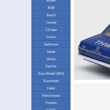
Bruder
BUB
Busch
Conrad
CS-train
Cursor
Dahlmann
Darda
Dickie
Epoche
Euro-Modell (IMU)
Euromodel
Faller
Fleischmann
Froewis