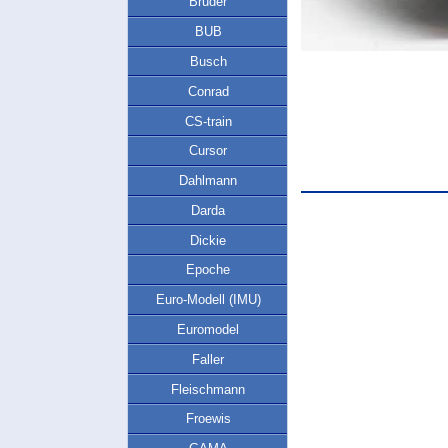
Bruder
BUB
Busch
Conrad
CS-train
Cursor
Dahlmann
Darda
Dickie
Epoche
Euro-Modell (IMU)
Euromodel
Faller
Fleischmann
Froewis