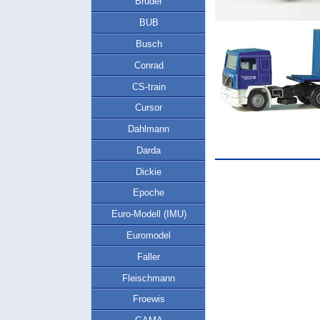
Bruder
BUB
Busch
Conrad
CS-train
Cursor
Dahlmann
Darda
Dickie
Epoche
Euro-Modell (IMU)
Euromodel
Faller
Fleischmann
Froewis