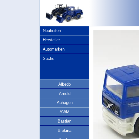
Neuheiten
Hersteller
Automarken
Suche
Albedo
Arnold
Auhagen
AWM
Bastian
Brekina