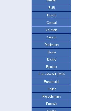
Bruder
BUB
Busch
Conrad
CS-train
Cursor
Dahlmann
Darda
Dickie
Epoche
Euro-Modell (IMU)
Euromodel
Faller
Fleischmann
Froewis