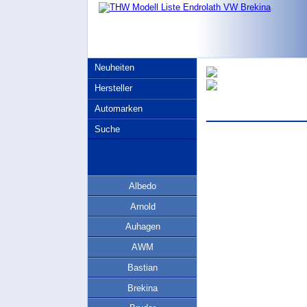
Neuheiten
Hersteller
Automarken
Suche
Albedo
Arnold
Auhagen
AWM
Bastian
Brekina