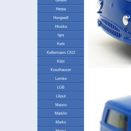
GAMA
Herpa
Hongwell
Hruska
Igra
Kehi
Kellermann CKO
Kibri
Krauthauser
Lemke
LGB
Liliput
Maisto
Märklin
Marks
Memo