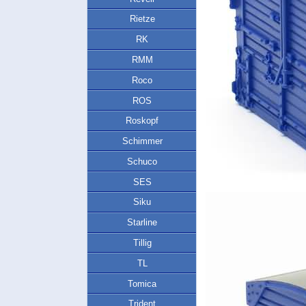
Rietze
RK
RMM
Roco
ROS
Roskopf
Schimmer
Schuco
SES
Siku
Starline
Tillig
TL
Tomica
Trident