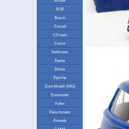
Bruder
BUB
Busch
Conrad
CS-train
Cursor
Dahlmann
Darda
Dickie
Epoche
Euro-Modell (IMU)
Euromodel
Faller
Fleischmann
Froewis