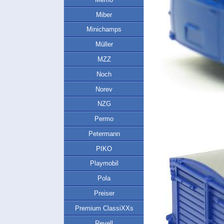
Miber
Minichamps
Müller
MZZ
Noch
Norev
NZG
Permo
Petermann
PIKO
Playmobil
Pola
Preiser
Premium ClassiXXs
Revell