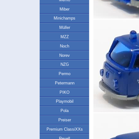
Miber
Minichamps
Müller
MZZ
Noch
Norev
NZG
Permo
Petermann
PIKO
Playmobil
Pola
Preiser
Premium ClassiXXs
Revell