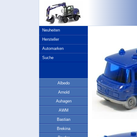
Neuheiten
Hersteller
Automarken
Suche
Albedo
Arnold
Auhagen
AWM
Bastian
Brekina