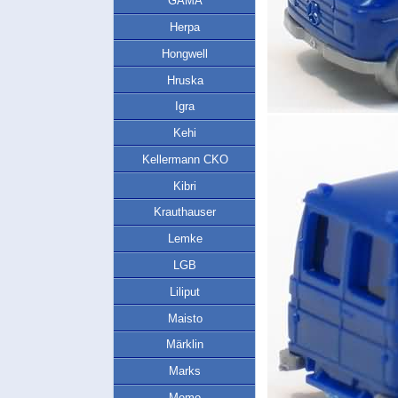
GAMA
Herpa
Hongwell
Hruska
Igra
Kehi
Kellermann CKO
Kibri
Krauthauser
Lemke
LGB
Liliput
Maisto
Märklin
Marks
Memo