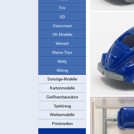
Trix
UD
Viessmann
VK-Modelle
Weinert
Weise-Toys
Welly
Wiking
Sonstige-Modelle
Kartonmodelle
Gießharzbausätze
Spielzeug
Werbemodelle
Printmedien