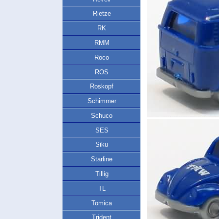
Rietze
RK
RMM
Roco
ROS
Roskopf
Schimmer
Schuco
SES
Siku
Starline
Tillig
TL
Tomica
Trident