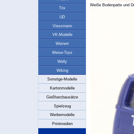
Weiße Bodenpatte und Dr
Trix
UD
Viessmann
VK-Modelle
Weinert
Weise-Toys
Welly
Wiking
Sonstige-Modelle
Kartonmodelle
Gießharzbausätze
Spielzeug
Werbemodelle
Printmedien