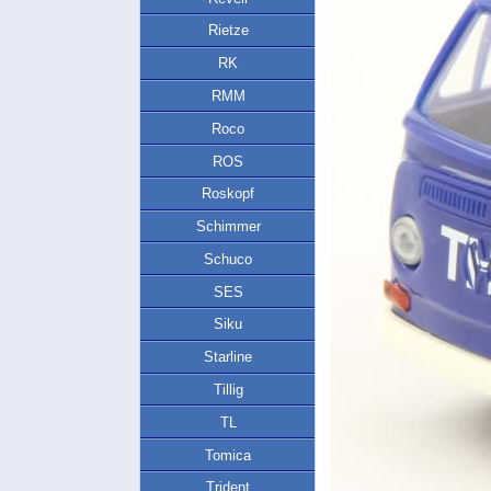
Rietze
RK
RMM
Roco
ROS
Roskopf
Schimmer
Schuco
SES
Siku
Starline
Tillig
TL
Tomica
Trident