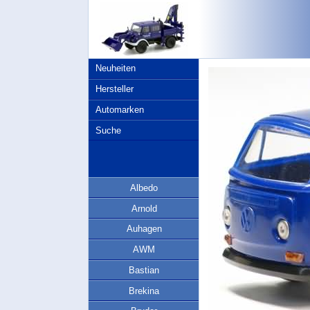
Neuheiten
Hersteller
Automarken
Suche
Albedo
Arnold
Auhagen
AWM
Bastian
Brekina