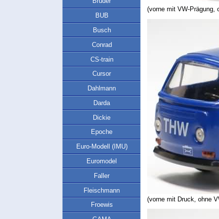
Bruder
(vorne mit VW-Prägung, 
BUB
Busch
Conrad
CS-train
Cursor
Dahlmann
Darda
Dickie
Epoche
Euro-Modell (IMU)
Euromodel
Faller
Fleischmann
(vorne mit Druck, ohne 
Froewis