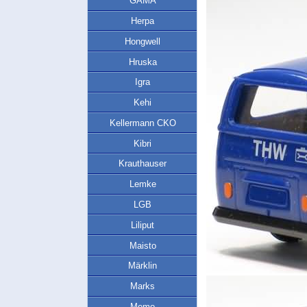
GAMA
Herpa
Hongwell
Hruska
Igra
Kehi
Kellermann CKO
Kibri
Krauthauser
Lemke
LGB
Liliput
Maisto
Märklin
Marks
Memo