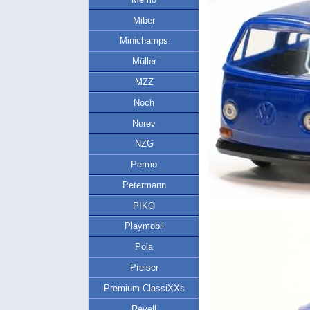
Miber
Minichamps
Müller
MZZ
Noch
Norev
NZG
Permo
Petermann
PIKO
Playmobil
Pola
Preiser
Premium ClassiXXs
Revell