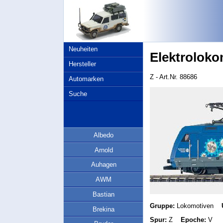
Neuheiten
Elektroloko
Hersteller
Z - Art.Nr. 88686
Automarken
Suche
Albedo
Arnold
Auhagen
AWM
Bastian
Gruppe:
Lokomotiven
U
Brekina
Spur:
Z
Epoche:
V