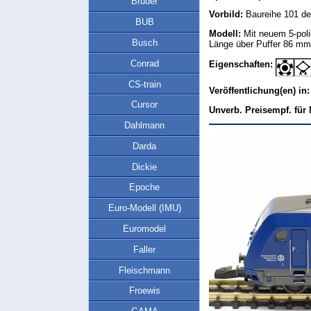
Bruder
Vorbild:
Baureihe 101 de
BUB
Modell:
Mit neuem 5-poli
Busch
Länge über Puffer 86 mm
Conrad
Eigenschaften:
CS-train
Veröffentlichung(en) in
Cursor
Unverb. Preisempf. für 
Dahlmann
Darda
Dickie
Epoche
Euro-Modell (IMU)
Euromodel
Faller
Fleischmann
Froewis