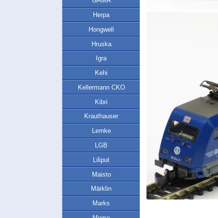
GAMA
Herpa
Hongwell
Hruska
Igra
Kehi
Kellermann CKO
Kibri
Krauthauser
Lemke
LGB
Liliput
Maisto
Märklin
Marks
Memo